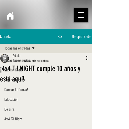
Regístrate
Entrada
Todas las entradas
Admin
Todas las entradas
21 abr 2022
3 min de lectura
¡4x4 TJ NIGHT cumple 10 años y
English Posts
está aquí!
Colaboradores
Danzar la Danza!
Educación
De gira
4x4 TJ Night