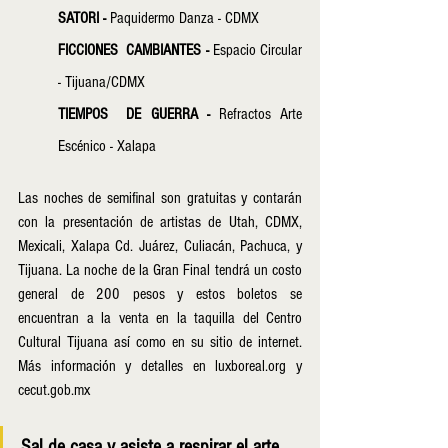
SATORI - 
Paquidermo Danza - CDMX
FICCIONES  CAMBIANTES - 
Espacio Circular  
- Tijuana/CDMX
TIEMPOS  DE GUERRA - 
Refractos Arte 
Escénico - Xalapa
Las noches de semifinal son gratuitas y contarán 
con la presentación de artistas de Utah, CDMX, 
Mexicali, Xalapa Cd. Juárez, Culiacán, Pachuca, y 
Tijuana. La noche de la Gran Final tendrá un costo 
general de 200 pesos y estos boletos se 
encuentran a la venta en la taquilla del Centro 
Cultural Tijuana así como en su sitio de internet. 
Más información y detalles en luxboreal.org y 
cecut.gob.mx
Sal de casa y asiste a respirar el arte 