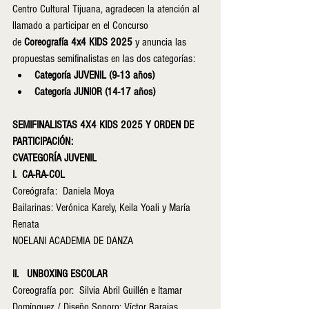
Centro Cultural Tijuana, agradecen la atención al 
llamado a participar en el Concurso 
de 
Coreografía 4x4 KIDS 2025
 y anuncia las 
propuestas semifinalistas en las dos categorías:
​Categoría JUVENIL (9-13 años)
Categoría JUNIOR (14-17 años)
SEMIFINALISTAS 4X4 KIDS 2025 Y ORDEN DE 
PARTICIPACIÓN:  
CVATEGORÍA JUVENIL
I.  CA-RA-COL   
Coreógrafa:  Daniela Moya          
Bailarinas: Verónica Karely, Keila Yoali y María 
Renata
NOELANI ACADEMIA DE DANZA
II.   UNBOXING ESCOLAR
Coreografía por:  Silvia Abril Guillén e Itamar 
Domínguez / Diseño Sonoro: Víctor Barajas 