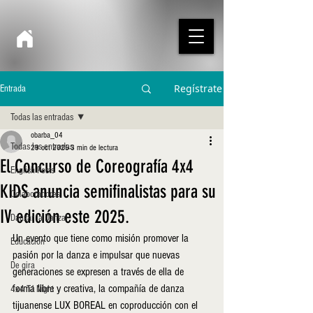
Regístrate
Entrada
Todas las entradas
obarba_04
Todas las entradas
29 oct 2025
3 min de lectura
El Concurso de Coreografía 4x4
English Posts
KIDS anuncia semifinalistas para su
Colaboradores
IV edición este 2025.
Danzar la Danza!
Un evento que tiene como misión promover la 
Educación
pasión por la danza e impulsar que nuevas 
De gira
generaciones se expresen a través de ella de 
forma libre y creativa, la compañía de danza 
4x4 TJ Night
tijuanense LUX BOREAL en coproducción con el 