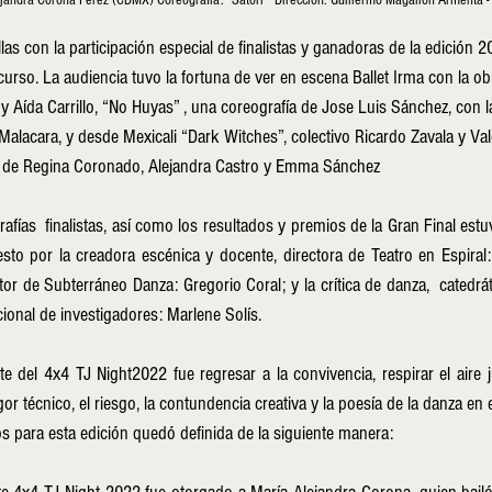
lejandra Corona Pérez (CDMX) Coreografía: "Satori"  Dirección: Guillermo Magallón Armenta
llas con la participación especial de finalistas y ganadoras de la edición 2
urso. La audiencia tuvo la fortuna de ver en escena Ballet Irma con la obra
y Aída Carrillo, “No Huyas” , una coreografía de Jose Luis Sánchez, con la
Malacara, y desde Mexicali “Dark Witches”, colectivo Ricardo Zavala y Val
ón de Regina Coronado, Alejandra Castro y Emma Sánchez
afías  finalistas, así como los resultados y premios de la Gran Final estu
o por la creadora escénica y docente, directora de Teatro en Espiral: M
ctor de Subterráneo Danza: Gregorio Coral; y la crítica de danza,  catedrát
ional de investigadores: Marlene Solís. 
e del 4x4 TJ Night2022 fue regresar a la convivencia, respirar el aire j
gor técnico, el riesgo, la contundencia creativa y la poesía de la danza en e
s para esta edición quedó definida de la siguiente manera: 