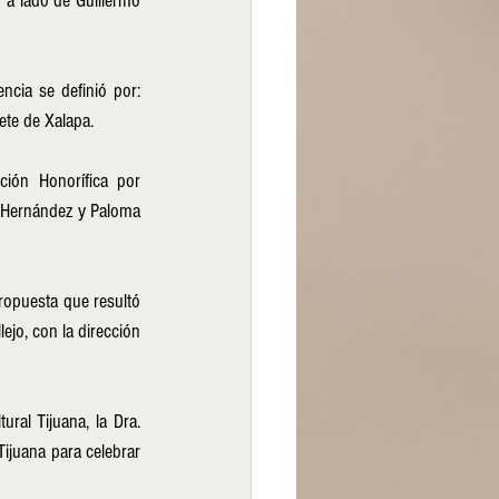
 a lado de Guillermo 
ncia se definió por: 
ete de Xalapa. 
ión Honorífica por 
a Hernández y Paloma 
ropuesta que resultó 
ejo, con la dirección 
ral Tijuana, la Dra. 
ijuana para celebrar 