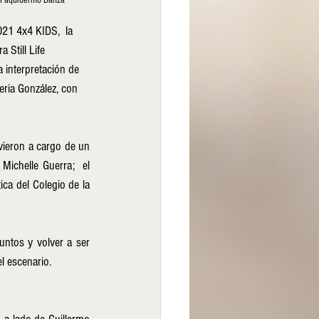
 - Paquidermo Danza
021 4x4 KIDS,  la 
 Still Life 
 interpretación de 
eria González, con 
vieron a cargo de un 
ichelle Guerra;  el 
ica del Colegio de la 
untos y volver a ser 
l escenario. 