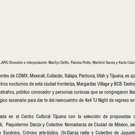
APA) Dirección e interpretación: Marilyn Delfín, Paloma Pintle, Maritrini García y Karla Cab
ntes de CDMX, Mexicali, Culiacán, Xalapa, Pachuca, Utah y Tijuana, es que
ntros nocturnos de esta ciudad fronteriza, Margaritas Village y BCB Tasti
 extraños, público conocedor y personas curiosas que se congregaron liter
gico escenario para dar fe del reencuentro de 4x4 TJ Night de regreso en 
rada en el Centro Cultural Tijuana con la selección de propuestas 
i,  Paquidermo Danza y Colectivo Nomadanza de Ciudad de México, así 
 Escénico, Crónico arte-lúdico, On-Danza radio y Colectivo de Juguete,