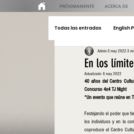
PRÓXIMAMENTE
ACERCA DE
Todas las entradas
English 
Admin
5 may 2022
3 mi
Educación
De gira
En los límit
Actualizado:
6 may 2022
40 años del Centro Cultu
Concurso 4x4 TJ Night 
*Un evento que reúne en Ti
Festejando el poder que tie
los individuos y en la co
coproduce el Centro Cultu