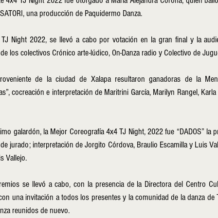
te 4x4 TJ Night 2022 fue otorgado a María Alejandra Corona, quien bailó
a SATORI, una producción de Paquidermo Danza. 
TJ Night 2022, se llevó a cabo por votación en la gran final y la audie
de los colectivos Crónico arte-lúdico, On-Danza radio y Colectivo de Jugu
proveniente de la ciudad de Xalapa resultaron ganadoras de la Menc
s”, cocreación e interpretación de Maritrini García, Marilyn Rangel, Karl
ximo galardón, la Mejor Coreografía 4x4 TJ Night, 2022 fue “DADOS” la p
de jurado; interpretación de Jorgito Córdova, Braulio Escamilla y Luis Vall
 Vallejo. 
mios se llevó a cabo, con la presencia de la Directora del Centro Cultu
on una invitación a todos los presentes y la comunidad de la danza de T
danza reunidos de nuevo. 