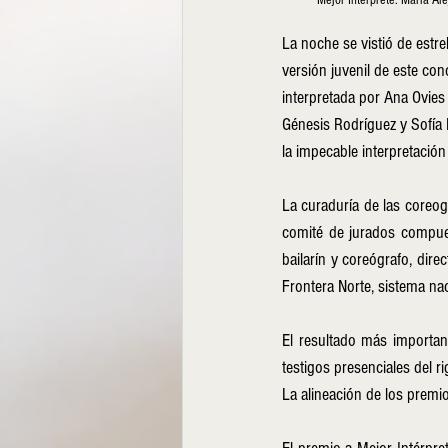
​Mejor Intérprete: María A
La noche se vistió de estre
versión juvenil de este conc
interpretada por Ana Ovies 
Génesis Rodríguez y Sofía 
la impecable interpretaci
La curaduría de las coreogr
comité de jurados compuest
bailarín y coreógrafo, dire
Frontera Norte, sistema nac
El resultado más important
testigos presenciales del ri
La alineación de los premio