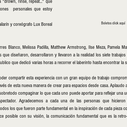
"drown, rinse, repeat..." que 
ones  personales que estoy 
Boletos click aquí
larín y coreógrafo Lux Boreal
res Blanco, Melissa Padilla, Matthew Armstrong, Ilse Meza, Pamela Mac
 que diseñaron, desarrollaron y llevaron a la realidad los siete trabajos
ublico que dedicó varias horas a recorrer el laberinto hasta encontrar la sa
der compartir esta experiencia con un gran equipo de trabajo compromet
avés de esta nueva manera de crear para espacios desde casa. Aplaudo a 
obretodo compaginar lo que cada uno puede aportar para reflejar una uni
espectador. Agradecemos a cada una de las personas que hicieron 
odos los que fueron parte fundamental en la inspiración de cada pieza co
e posible con su visión, la comunicación fundamental que es la retro-a