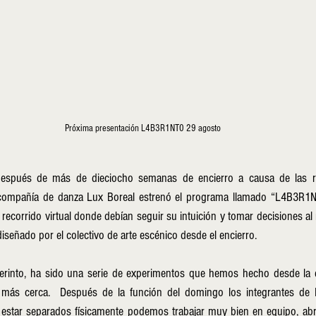
Próxima presentación L4B3R1NT0 29 agosto 
después de más de dieciocho semanas de encierro a causa de las r
a compañía de danza Lux Boreal estrenó el programa llamado “L4B3R1N
 recorrido virtual donde debían seguir su intuición y tomar decisiones al r
iseñado por el colectivo de arte escénico desde el encierro.
berinto, ha sido una serie de experimentos que hemos hecho desde la d
 más cerca.  Después de la función del domingo los integrantes de L
estar separados físicamente podemos trabajar muy bien en equipo, abr