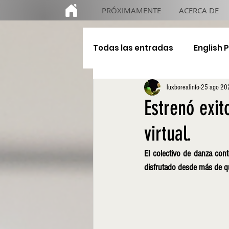
PRÓXIMAMENTE
ACERCA DE
Todas las entradas
English 
luxborealinfo
25 ago 20
Educación
De gira
Estrenó exi
virtual.
El colectivo de danza con
disfrutado desde más de q