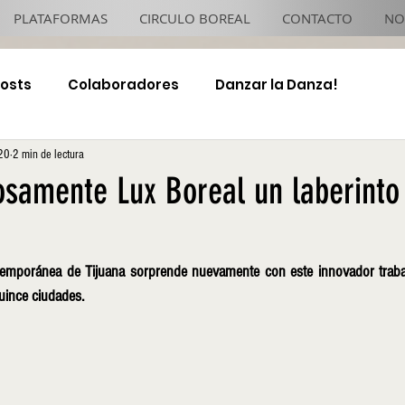
PLATAFORMAS
CIRCULO BOREAL
CONTACTO
NO
Posts
Colaboradores
Danzar la Danza!
20
2 min de lectura
4x4 TJ Night
tosamente Lux Boreal un laberinto
temporánea de Tijuana sorprende nuevamente con este innovador traba
uince ciudades.