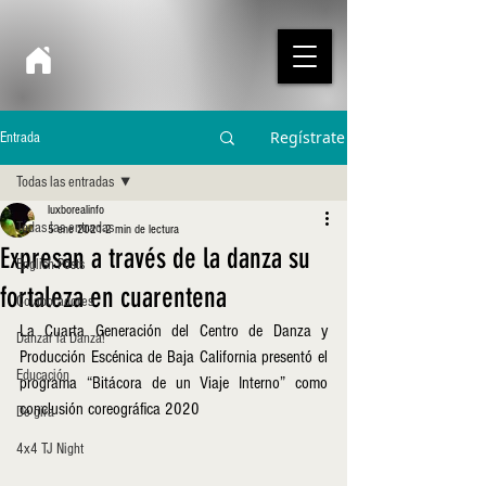
Regístrate
Entrada
Todas las entradas
luxborealinfo
Todas las entradas
5 ene 2021
2 min de lectura
Expresan a través de la danza su
English Posts
fortaleza en cuarentena
Colaboradores
La Cuarta Generación del Centro de Danza y 
Danzar la Danza!
Producción Escénica de Baja California presentó el 
Educación
programa “Bitácora de un Viaje Interno” como  
conclusión coreográfica 2020 
De gira
4x4 TJ Night