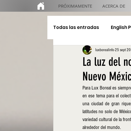
PRÓXIMAMENTE
ACERCA DE
Todas las entradas
English 
luxborealinfo
25 sept 2
Educación
De gira
La luz del n
Nuevo Méxic
Para Lux Boreal es siempre 
en ese tema para el colec
una ciudad de gran rique
latitudes no solo de Méxic
variedad cultural de la fron
alrededor del mundo. 