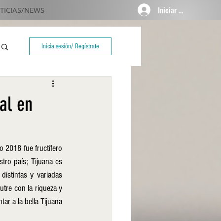
Iniciar sesión
TICIAS/NEWS
Inicia sesión/ Regístrate
al en
 2018 fue fructífero 
ro país; Tijuana es 
stintas y variadas 
tre con la riqueza y 
ar a la bella Tijuana 