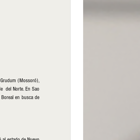
y Grudum (Mossoró), 
e  del Norte. En Sao 
 Boreal en busca de 
ó al estado de Nuevo 