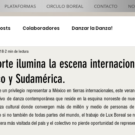
PLATAFORMAS
CIRCULO BOREAL
CONTACTO
NO
Posts
Colaboradores
Danzar la Danza!
018
2 min de lectura
4x4 TJ Night
orte ilumina la escena internacion
o y Sudamérica.
un privilegio representar a México en tierras internacionales, este verano
tivo de danza contemporánea que reside en la esquina noroeste de nuest
za cultural donde convergen más de millón y medio de personas de di
o si no también de todas partes del mundo, el trabajo de Lux Boreal se nu
tera más visitada del país y el colectivo no pierde oportunidad de represent