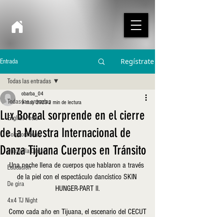
Regístrate
Entrada
Todas las entradas
obarba_04
Todas las entradas
9 may 2023
2 min de lectura
Lux Boreal sorprende en el cierre
English Posts
de la Muestra Internacional de
Colaboradores
Danza Tijuana Cuerpos en Tránsito
Danzar la Danza!
Una noche llena de cuerpos que hablaron a través 
Educación
de la piel con el espectáculo dancístico SKIN 
De gira
HUNGER-PART II.
4x4 TJ Night
Como cada año en Tijuana, el escenario del CECUT 