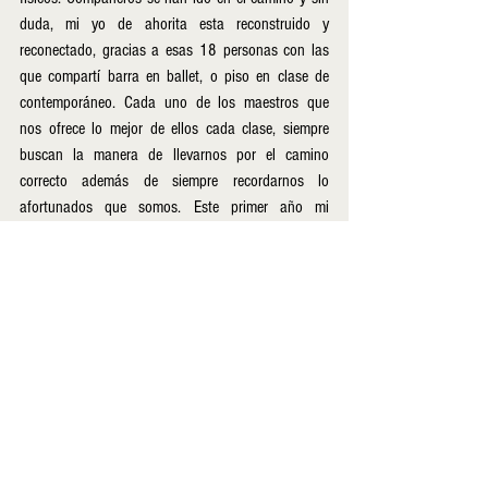
duda, mi yo de ahorita esta reconstruido y 
reconectado, gracias a esas 18 personas con las 
que compartí barra en ballet, o piso en clase de 
contemporáneo. Cada uno de los maestros que 
nos ofrece lo mejor de ellos cada clase, siempre 
buscan la manera de llevarnos por el camino 
correcto además de siempre recordarnos lo 
afortunados que somos. Este primer año mi 
panorama se expandió, conocí múltiples 
posibilidades de hacer y de crear, mi perspectiva se 
abrió y logro descubrir cosas y detalles que me 
motivan a continuar. Gracias Lux Boreal por su 
amor a la danza, porque eso es lo que realmente 
nos están enseñando. 
-Fernanda Sabori, alumna de la tercera generación 
del CDPEBC