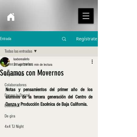
Regístrate
Entrada
Todas las entradas
luxborealinfo
Todas las entradas
31 ago 2018
5 min de lectura
Soñamos con Movernos
English Posts
Colaboradores
Notas y pensamientos del primer año de los 
Danzar la Danza!
alumnos de la tercera generación del Centro de 
Danza y Producción Escénica de Baja California.
Educación
De gira
4x4 TJ Night