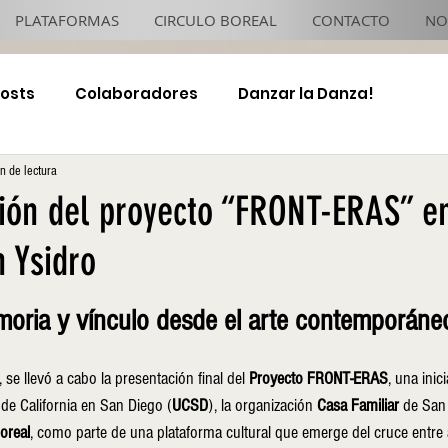
PLATAFORMAS
CIRCULO BOREAL
CONTACTO
NO
Posts
Colaboradores
Danzar la Danza!
n de lectura
4x4 TJ Night
ción del proyecto “FRONT-ERAS” e
n Ysidro
oria y vínculo desde el arte contemporáne
se llevó a cabo la presentación final del 
Proyecto FRONT-ERAS
, una inic
d de California en San Diego (
UCSD
), la organización 
Casa Familiar
 de San 
oreal
, como parte de una plataforma cultural que emerge del cruce entre art