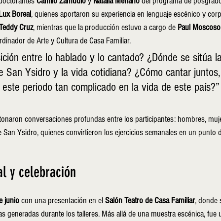
 doctorantes 
Camilo Zamudio
 y 
Natalia Merlano
 del programa de posgrado
Lux Boreal
, quienes aportaron su experiencia en lenguaje escénico y corp
Teddy Cruz
, mientras que la producción estuvo a cargo de 
Paul Moscoso
rdinador de Arte y Cultura de Casa Familiar.
sición entre lo hablado y lo cantado? ¿Dónde se sitúa la
de San Ysidro y la vida cotidiana? ¿Cómo cantar juntos,
 este periodo tan complicado en la vida de este país?”
tonaron conversaciones profundas entre los participantes: hombres, muje
 San Ysidro, quienes convirtieron los ejercicios semanales en un punto 
al y celebración
e junio
 con una presentación en el 
Salón Teatro de Casa Familiar
, donde 
uras generadas durante los talleres. Más allá de una muestra escénica, fu