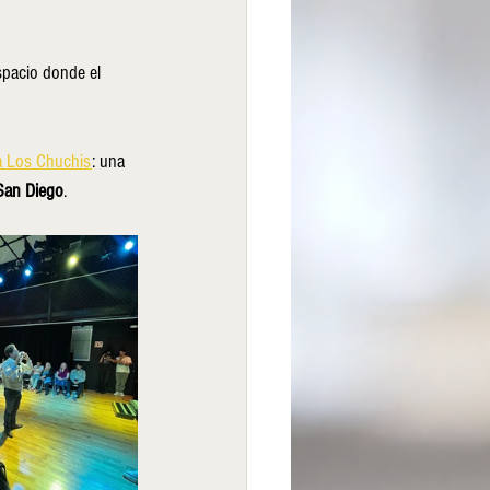
spacio donde el 
a Los Chuchis
: una 
 San Diego
.