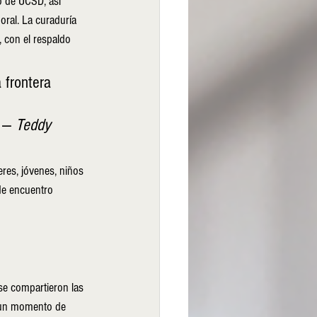
 de UCSD, así 
oral. La curaduría 
, con el respaldo 
 frontera 
 
 — 
Teddy 
res, jóvenes, niños 
de encuentro 
se compartieron las 
e un momento de 