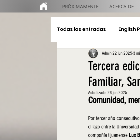
PRÓXIMAMENTE
ACERCA DE
Todas las entradas
English 
Admin
22 jun 2025
3 mi
Educación
De gira
Tercera edi
Familiar, Sa
Actualizado:
26 jun 2025
Comunidad, mem
Por tercer año consecutivo, 
el lazo entre la Universida
compañía tijuanense 
Lux B