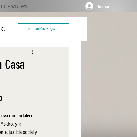
Iniciar sesión
TICIAS/NEWS
Inicia sesión/ Regístrate
n Casa
o
iativa que fortalece 
Ysidro, y la 
e, justicia social y 