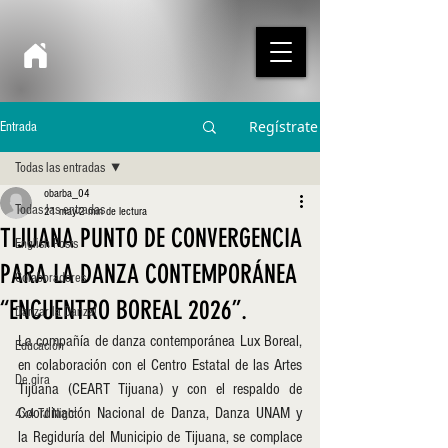
Regístrate
Entrada
Todas las entradas
obarba_04
Todas las entradas
21 may
2 min de lectura
TIJUANA PUNTO DE CONVERGENCIA
English Posts
PARA LA DANZA CONTEMPORÁNEA
Colaboradores
“ENCUENTRO BOREAL 2026”.
Danzar la Danza!
La compañía de danza contemporánea Lux Boreal, 
Educación
en colaboración con el Centro Estatal de las Artes 
De gira
Tijuana (CEART Tijuana) y con el respaldo de 
Coordinación Nacional de Danza, Danza UNAM y 
4x4 TJ Night
la Regiduría del Municipio de Tijuana, se complace 