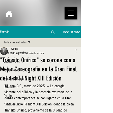
Regístrate
Entrada
Todas las entradas
Admin
Todas las entradas
22 may 2025
2 min de lectura
"Tránsito Onírico" se corona como
English Posts
Mejor Coreografía en la Gran Final
Colaboradores
del 4x4 TJ Night XIII Edición
Danzar la Danza!
Tijuana, B.C., mayo de 2025. — La energía 
Educación
vibrante del público y la potencia expresiva de la 
De gira
danza contemporánea se conjugaron en la Gran 
Final del 4x4 TJ Night XIII Edición, donde la pieza 
4x4 TJ Night
Tránsito Onírico, proveniente de la Ciudad de 