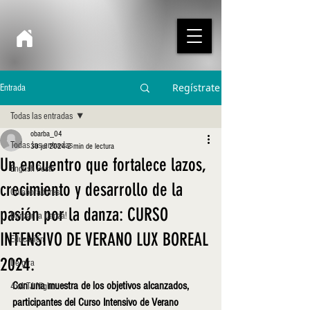
Regístrate
Entrada
Todas las entradas
obarba_04
Todas las entradas
30 jul 2024
2 min de lectura
Un encuentro que fortalece lazos,
English Posts
crecimiento y desarrollo de la
Colaboradores
pasión por la danza: CURSO
Danzar la Danza!
INTENSIVO DE VERANO LUX BOREAL
Educación
2024.
De gira
Con una muestra de los objetivos alcanzados, 
4x4 TJ Night
participantes del Curso Intensivo de Verano 