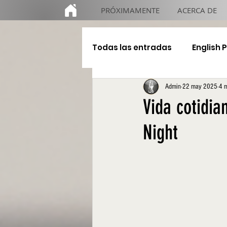
PRÓXIMAMENTE
ACERCA DE
Todas las entradas
English 
Admin
22 may 2025
4 m
Educación
De gira
Vida cotidia
Night