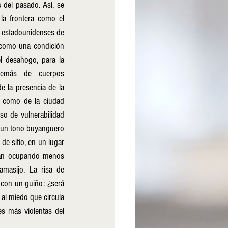
del pasado. Así, se 
 la frontera como el 
a estadounidenses de 
 como una condición 
 desahogo, para la 
demás de cuerpos 
 la presencia de la 
 como de la ciudad 
so de vulnerabilidad 
n un tono buyanguero 
e sitio, en un lugar 
van ocupando menos 
amasijo. La risa de 
l con un guiño: ¿será 
al miedo que circula 
s más violentas del 