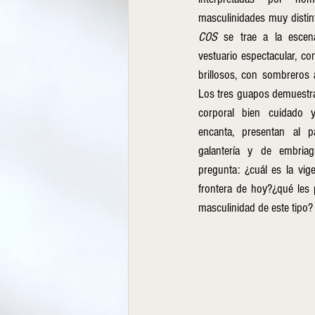
masculinidades muy distint
COS
 se trae a la escen
vestuario espectacular, co
brillosos, con sombreros a
Los tres guapos demuestran
corporal bien cuidado 
encanta, presentan al 
galantería y de embria
pregunta: ¿cuál es la vige
frontera de hoy?¿qué les p
masculinidad de este tipo?