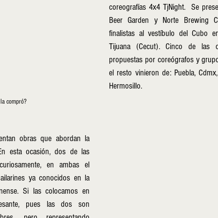
coreografías 4x4 TjNight.  Se prese
Beer Garden y Norte Brewing Co,
finalistas al vestíbulo del Cubo en
Tijuana (Cecut). Cinco de las o
propuestas por coreógrafos y grupos
el resto vinieron de: Puebla, Cdmx,
Hermosillo.
 la compró?
entan obras que abordan la 
En esta ocasión, dos de las 
 curiosamente, en ambas el 
ilarines ya conocidos en la 
nense. Si las colocamos en 
eresante, pues las dos son 
bres, pero representando 