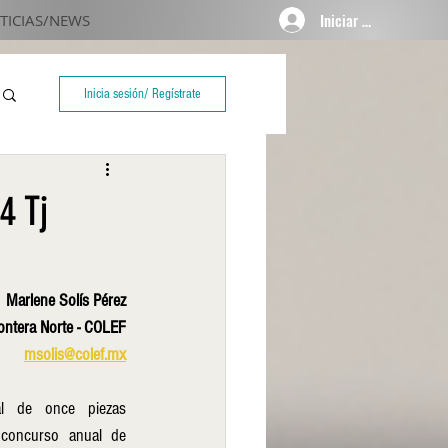
Iniciar sesión
TICIAS/NEWS
Inicia sesión/ Regístrate
4 Tj
Marlene Solís Pérez
rontera Norte - COLEF
msolis@colef.mx
l de once piezas 
 concurso anual de 