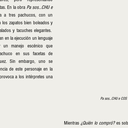
as. En la obra 
Pa sos…CHU e 
a a tres pachucos, con un 
n los zapatos bien boleados y 
lados y tacuches elegantes.  
 en la ejecución un lenguaje 
y un manejo escénico que 
pachuco en sus facetas de 
guez. Sin embargo, uno se 
ncia de este personaje en la 
rovoca a los intérpretes una 
Pa sos…CHU e COS
Mientras 
¿Quièn lo compró?
 es sobr