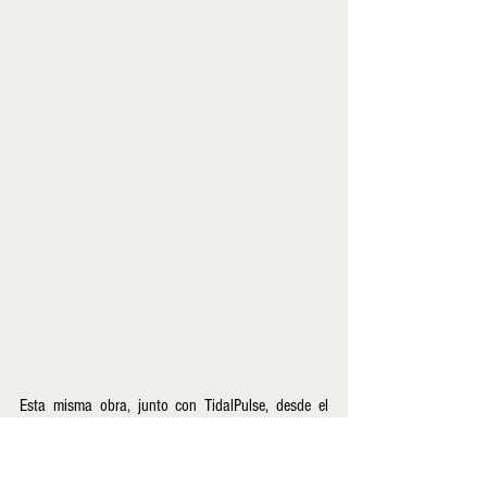
Esta misma obra, junto con TidalPulse, desde el 
uso que hacen de lo pop, asumen el riesgo de 
“poner en discusión sus propia condición” como 
obras, característica también de lo contemporáneo 