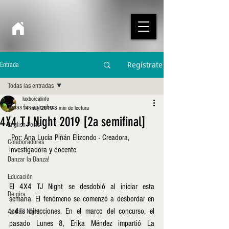
Regístrate
Entrada
Todas las entradas
luxborealinfo
Todas las entradas
14 may 2019
8 min de lectura
4X4 TJ Night 2019 [2a semifinal]
English Posts
 Por: Ana Lucía Piñán Elizondo - Creadora, 
Colaboradores
investigadora y docente. 
Danzar la Danza!
Educación
El 4X4 TJ Night se desdobló al iniciar esta 
De gira
semana. El fenómeno se comenzó a desbordar en 
todas direcciones. En el marco del concurso, el 
4x4 TJ Night
pasado Lunes 8, Erika Méndez impartió La 