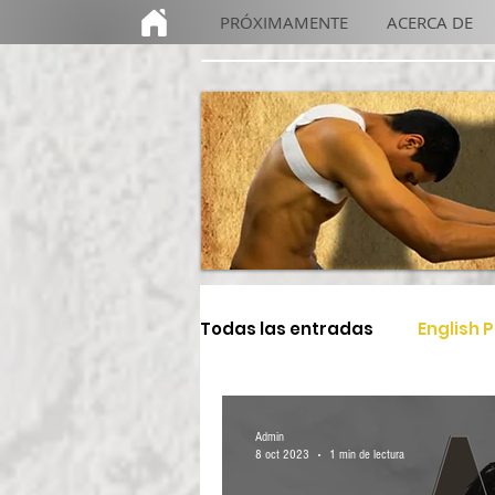
PRÓXIMAMENTE
ACERCA DE
Todas las entradas
English 
Educación
De gira
Admin
8 oct 2023
1 min de lectura