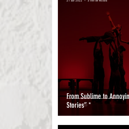
21 abr 2022
3 min de lectura
From Sublime to Annoyin
Stories” *