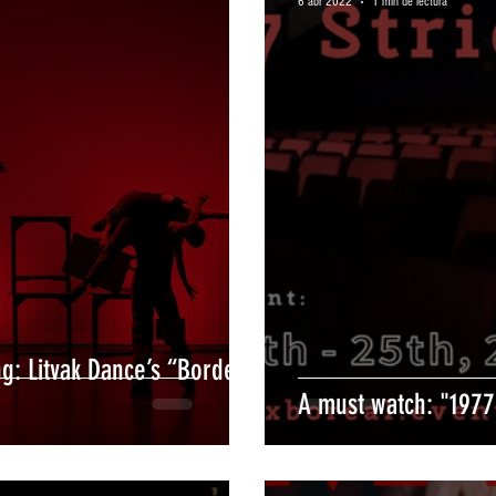
6 abr 2022
1 min de lectura
g: Litvak Dance’s “Border
A must watch: "197