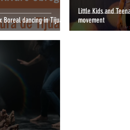
Little Kids and Teen
ux Boreal dancing in Tijuana
movement