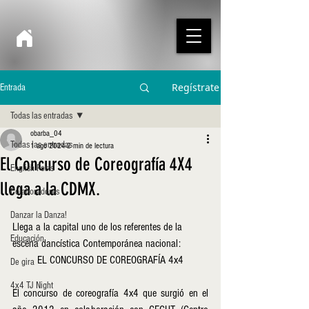
Regístrate
Entrada
Todas las entradas
obarba_04
Todas las entradas
1 ago 2024
2 min de lectura
El Concurso de Coreografía 4X4
English Posts
llega a la CDMX.
Colaboradores
Danzar la Danza!
Llega a la capital uno de los referentes de la 
Educación
escena dancística Contemporánea nacional:
EL CONCURSO DE COREOGRAFÍA 4x4
De gira
4x4 TJ Night
El concurso de coreografía 4x4 que surgió en el 