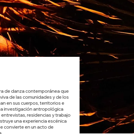
bra de danza contemporánea que
viva de las comunidades y de los
an en sus cuerpos, territorios e
una investigación antropológica
entrevistas, residencias y trabajo
struye una experiencia escénica
e convierte en un acto de
a.