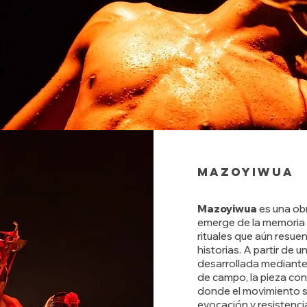
Mazoyiwua
Mazoyiwua
es una o
emerge de la memoria 
rituales que aún resuen
historias. A partir de 
desarrollada mediante 
de campo, la pieza con
donde el movimiento s
evocación y resistenci