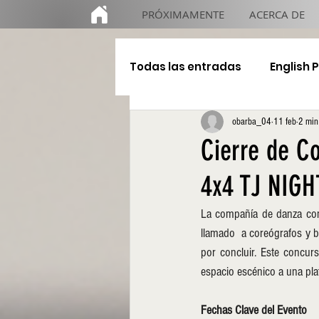
PRÓXIMAMENTE
ACERCA DE
Todas las entradas
English 
obarba_04
11 feb
2 min
Educación
De gira
Cierre de C
4x4 TJ NIGHT
La compañía de danza con
llamado  a coreógrafos y b
por concluir. Este concurs
espacio escénico a una pla
Fechas Clave del Evento