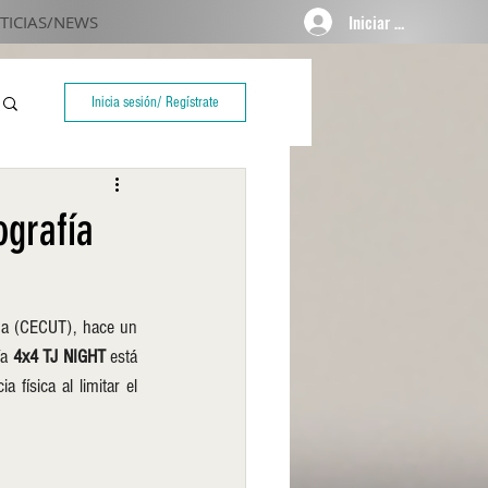
Iniciar sesión
TICIAS/NEWS
Inicia sesión/ Regístrate
ografía
a (CECUT), hace un 
a 
4x4 TJ NIGHT
 está 
física al limitar el 