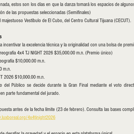
ión de las propuestas seleccionadas (Semifinales)
el majestuoso Vestíbulo de El Cubo, del Centro Cultural Tijuana (CECUT).
s
 incentivar la excelencia técnica y la originalidad con una bolsa de premio
reografía 4x4 TJ NIGHT 2026 $35,000.00 m.n. (Premio único)
eografía $10,000.00 m.n.
0 m.n.
HT 2026 $10,000.00 m.n.
o del Público se decide durante la Gran Final mediante el voto directo
 en parte fundamental del jurado.
uesta antes de la fecha límite (23 de febrero). Consulta las bases completa
.luxboreal.org/4x4tjnight2026
de desafiar la gravedad y el espacio en esta plataforma única!