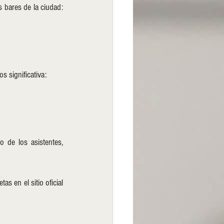
Si tu propuesta es seleccionada, estos son los días en que la danza tomará los espacios de algunos bares de la ciudad: 
s significativa:
 de los asistentes, 
s en el sitio oficial 