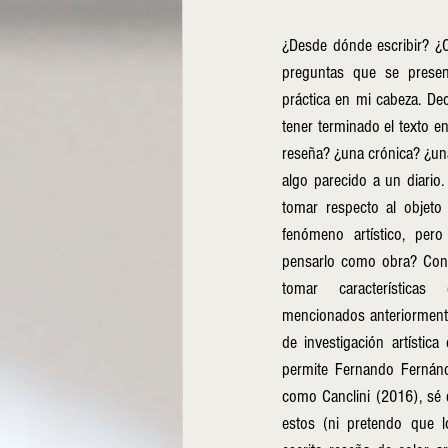
¿Desde dónde escribir? ¿
preguntas que se present
práctica en mi cabeza. Deci
tener terminado el texto en
reseña? ¿una crónica? ¿una
algo parecido a un diario.
tomar respecto al objeto
fenómeno artístico, per
pensarlo como obra? Consc
tomar característica
mencionados anteriormente
de investigación artística
permite Fernando Fernánd
como Canclini (2016), sé q
estos (ni pretendo que lo