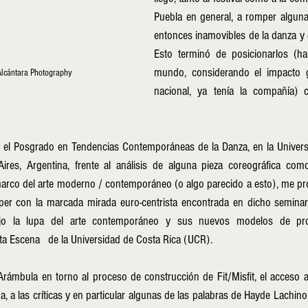
Puebla en general, a romper algunas
entonces inamovibles de la danza y 
Esto terminó de posicionarlos (h
mundo, considerando el impacto ge
Alcántara Photography
nacional, ya tenía la compañía) com
 el Posgrado en Tendencias Contemporáneas de la Danza, en la Universi
es, Argentina, frente al análisis de alguna pieza coreográfica como 
marco del arte moderno / contemporáneo (o algo parecido a esto), me pro
r con la marcada mirada euro-centrista encontrada en dicho seminario,
bajo la lupa del arte contemporáneo y sus nuevos modelos de prod
ta Escena   de la Universidad de Costa Rica (UCR). 
rámbula en torno al proceso de construcción de Fit/Misfit, el acceso al
a, a las críticas y en particular algunas de las palabras de Hayde Lachino 