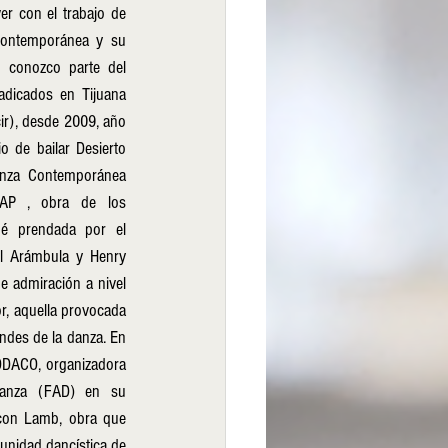
er con el trabajo de 
ontemporánea y su 
n conozco parte del 
adicados en Tijuana 
r), desde 2009, año 
o de bailar Desierto 
nza Contemporánea 
P , obra de los 
é prendada por el 
l Arámbula y Henry 
r, aquella provocada 
ndes de la danza. En 
ODACO, organizadora 
Danza (FAD) en su 
 con Lamb, obra que 
munidad dancística de 