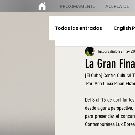
PRÓXIMAMENTE
ACERCA DE
Todas las entradas
English 
luxborealinfo
29 may 2
Educación
De gira
La Gran Fina
[El Cubo] Centro Cultural Ti
 Por: Ana Lucía Piñán Elizo
Del 3 al 15 de abril fui te
desde alguna perspectiva, pu
para presenciar el concu
Contemporánea Lux Boreal