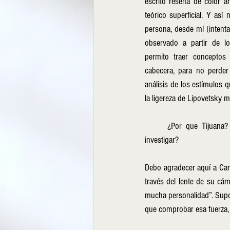
escrito reseña de color art
teórico superficial. Y así
persona, desde mí (intenta
observado a partir de lo
permito traer conceptos
cabecera, para no perder
análisis de los estímulos 
la ligereza de Lipovetsky m
	¿Por que Tijuana? ¿Por qué Lux Boreal? ¿Por qué el 4X4 TJ Night? ¿Qué buscaba investigar? ¿Buscaba 
investigar?
Debo agradecer aquí a Carl
través del lente de su cám
mucha personalidad”. Supon
que comprobar esa fuerza, í