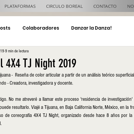
PLATAFORMAS
CIRCULO BOREAL
CONTACTO
NO
Posts
Colaboradores
Danzar la Danza!
019
9 min de lectura
4x4 TJ Night
l 4X4 TJ Night 2019
juana -  Reseña de color articular a partir de un análisis teórico superficial
ndo - Creadora, investigadora y docente.  
stigo. No me atreveré a llamar este proceso 'residencia de investigación' p
ede resultarlo. Viajé a Tijuana, en Baja California Norte, México, en la fro
rso de coreografía 4X4 TJ Night, organizado desde hace 8 años por la
. 