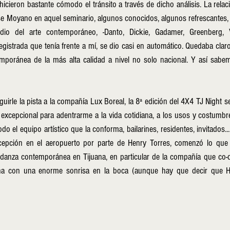
icieron bastante cómodo el tránsito a través de dicho análisis. La relaci
e Moyano en aquel seminario, algunos conocidos, algunos refrescantes, 
dio del arte contemporáneo, -Danto, Dickie, Gadamer, Greenberg, Va
registrada que tenía frente a mí, se dio casi en automático. Quedaba claro
poránea de la más alta calidad a nivel no solo nacional. Y así sabe
irle la pista a la compañía Lux Boreal, la 8ª edición del 4X4 TJ Night se
xcepcional para adentrarme a la vida cotidiana, a los usos y costumbre
o el equipo artístico que la conforma, bailarines, residentes, invitados...
cepción en el aeropuerto por parte de Henry Torres, comenzó lo que s
a danza contemporánea en Tijuana, en particular de la compañía que co-d
a con una enorme sonrisa en la boca (aunque hay que decir que He