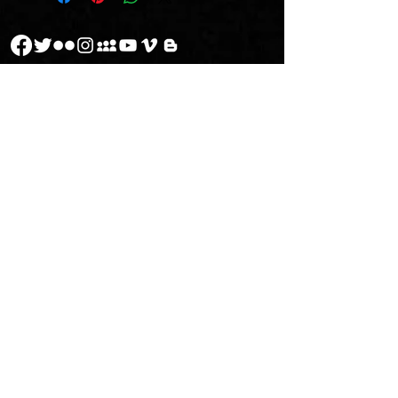
Mexicana 290 pesos.
Envíos al extranjero se cotiza
dependiendo del caso.
Este sitio es apoyado por el Sistema de Apoyos a la Creación y
Proyectos Culturales
Consulta la
Política de Privacidad
© 2014 por Lux Boreal A.C.