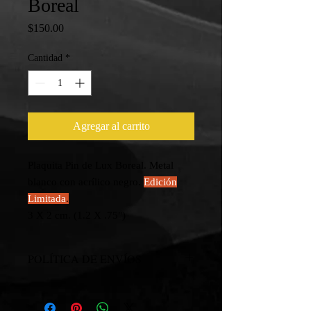
Boreal
Precio
$150.00
Cantidad
*
Agregar al carrito
Plaquita Pin de Lux Boreal. Metal
blanco con acrílico negro.
Edición
Limitada
.
3 X 2 cm. (1.2 X .75")
POLÍTICA DE ENVÍOS
Entrega si costo en la ciudad de Tijuana.
Envíos cualquier parte de la república