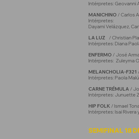
Intérpretes: Geovanni 
MANICHINO
/ Carlos 
Intérpretes:
Dayami Velázquez, Car
LA LUZ
/ Christian P
Intérpretes: Diana Pao
ENFERMO
/ José Arm
Intérpretes: Zuleyma 
MELANCHOLIA-F321
Intérpretes: Paola Mal
CARNE TRÉMULA
/ J
Intérpretes: Junuette 
HIP FOLK
/ Ismael Ton
Intérpretes: Isai Rivera
SEMIFINAL 18 DE