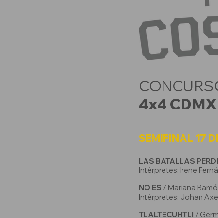
CONCURSO
4x4 CDMX 
SEMIFINAL 17 DE
LAS BATALLAS PERD
Intérpretes: Irene Fern
NO ES
/ Mariana Ramó
Intérpretes: Johan Axel
TLALTECUHTLI
/ Ger