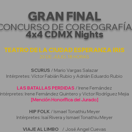
GRAN FINAL
CONCURSO DE COREOGRAFÍA
4x4 CDMX Nights
TEATRO DE LA CIUDAD ESPERANZA IRIS
20 DE JULIO, 18 HORAS
SCURUS
/ Mario Vargas Salazar
Intérpretes: Víctor Fabián Rubio y Adrián Eduardo Rubio
LAS BATALLAS PERDIDAS
/ Irene Fernández
Intérpretes: Irene Fernández Quintero y Victor Rodríguez Mejia
[Mención Honorífica del Jurado]
HIP FOLK
/ Ismael Tonathiu Meyer
Intérpretes: Isaí Rivera y Ismael Tonathiu Meyer
VIAJE AL LIMBO
/ José Angel Cuevas