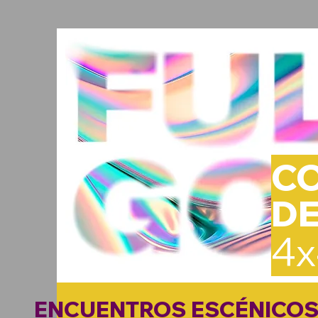
C
D
4
ENCUENTROS ESCÉNICO