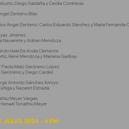
Aburto, Diego Saldaña y Cecilia Contreras
Angel Zenteno Blas
los Angel Zenteno, Carlos Eduardo Sánchez y María Fernanda 
layas Jiménez
la Navarrete y Adrian Mendoza
ando Nael De Anda Clemente
Ortíz, René Mendoza y Mariana Garibay
/ Paola Malú Gerónimo López
ú Gerónimo y Diego Cardiel
orge Antonio Sánchez Arroyo
Zúñiga y Nazaret Estrada
athiu Meyer Vargas
 y Ismael Tonathiu Meyer
 JULIO, 2024 - 6 PM​