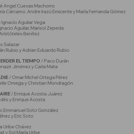
é Angel Cuevas Machorro
toria Cárcamo, Andre Irazú Emicente y María Fernanda Gómez
o Ignacio Aguilar Vega
Ignacio Aguilar, Marisol Zepeda
Aristóteles Benítez
s Salazar
bián Rubio y Adrian Eduardo Rubio
PERDER EL TIEMPO
/ Paco Durán
Benazir Jiménez y Carla Mata
ADIE
/ Omar Michel Ortega Pérez
helle Omega y Christian Mondragón
 AIRE
/ Enrique Acosta Juárez
ldés y Enrique Acosta
ric Emmanuel Soto González
tínez y Eric Soto
ía Uribe Chávez
at y Sol María Uribe