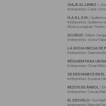
VIAJE AL LIMBO
/ Jos
Intérpretes: Carla Vic
H.A.R.L.E.M
/ Guillerm
Intérpretes: Guillermo 
Música original: Pedro 
SCURUS
/ Mario Varga
Intérpretes: Victor Fa
LA DICHA INICUA DE 
Intérpretes: Gabriela 
RÉQUIEM PARA UN N
Intérpretes: Omar Mic
SE DESVANECE EN EL
Intérpretes: Susana Va
REZOS DE ÁRBOL
/ E
Intérpretes: Cersar Mar
EL DESVELO
/ Sol Mar
Intérpretes: Masciel Fer