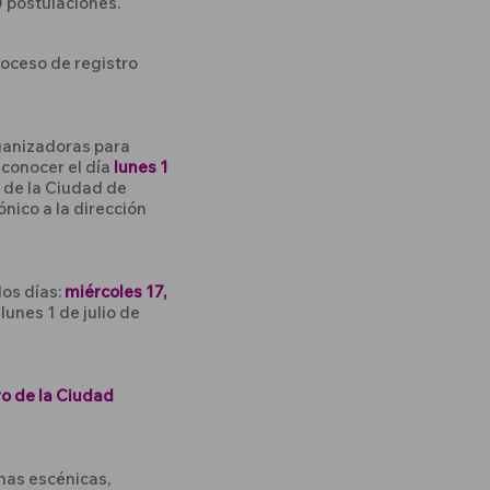
0 postulaciones.
roceso de registro
rganizadoras para
 conocer el día
lunes 1
s de la Ciudad de
ónico a la dirección
los días:
miércoles 17,
 lunes 1 de julio de
ro de la Ciudad
inas escénicas,