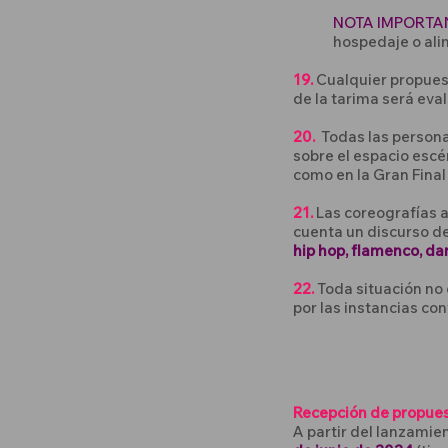
NOTA IMPORTA
hospedaje o ali
19.
Cualquier propuest
de la tarima será eva
20.
Todas las person
sobre el espacio esc
como en la Gran Final
21.
Las coreografías a
cuenta un discurso d
hip hop, flamenco, dan
22.
Toda situación no
por las instancias con
Recepción de propues
A partir del lanzamie