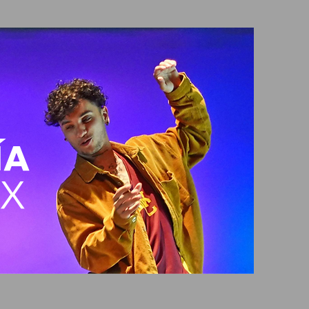
ÍA
MX