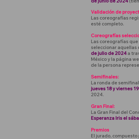
de junio de 2024
(tie
Validación de proyect
Las coreografías regi
esté completo.
Coreografías selecci
Las coreografías que 
seleccionar aquellas 
de julio de 2024
a tra
México y la página we
de la persona repres
Semifinales:
La ronda de semifinal
jueves 18 y viernes 19 
2024.
Gran Final:
La Gran Final del Co
Esperanza Iris el sábad
Premios
El jurado, compuesto 