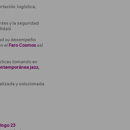
tación, logística,
ntes y la seguridad
lidad.
idad su desempeño
en el
Faro Cosmos
así
ísticas tomando en
contemporánea jazz,
alizada y solucionada
ingo 23