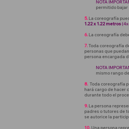
NOTA IMPORTA
permitido bajar 
5.
La coreografía pue
1.22 x 1.22 metros
(4x
6.
La coreografía deb
7.
Toda coreografía d
personas que puedan p
persona encargada de
NOTA IMPORTA
mismo rango de 
8.
Toda coreografía p
hará cargo de hacer c
durante todo el proce
9.
La persona represe
padres o tutores de t
se autorice la partici
10.
Una persona repre