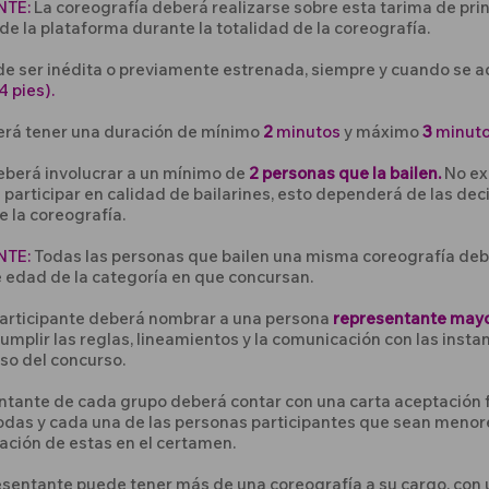
NTE:
La coreografía deberá realizarse sobre esta tarima de princ
de la plataforma durante la totalidad de la coreografía.
de ser inédita o previamente estrenada, siempre y cuando se a
4 pies).
erá tener una duración de mínimo
2
minutos
y máximo
3
minut
eberá involucrar a un mínimo de
2 personas que la bailen.
No ex
articipar en calidad de bailarines, esto dependerá de las dec
 la coreografía.
NTE:
Todas las personas que bailen una misma coreografía deb
edad de la categoría en que concursan.
articipante deberá nombrar a una persona
representante may
umplir las reglas, lineamientos y la comunicación con las inst
so del concurso.
ntante de cada grupo deberá contar con una carta aceptación 
odas y cada una de las personas participantes que sean menore
pación de estas en el certamen.
sentante puede tener más de una coreografía a su cargo, con