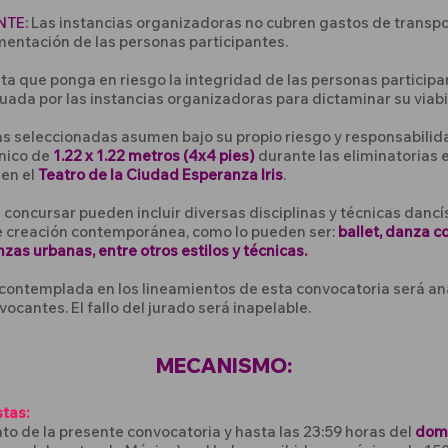
NTE:
Las instancias organizadoras no cubren gastos de transpor
mentación de las personas participantes.
a que ponga en riesgo la integridad de las personas participa
luada por las instancias organizadoras para dictaminar su viabi
as seleccionadas asumen bajo su propio riesgo y responsabil
énico de
1.22 x 1.22 metros (4x4 pies)
durante las eliminatorias 
 en el
Teatro de la Ciudad Esperanza Iris
.
 concursar pueden incluir diversas disciplinas y técnicas danc
e creación contemporánea, como lo pueden ser:
ballet, danza 
zas urbanas, entre otros estilos y técnicas.
 contemplada en los lineamientos de esta convocatoria será an
vocantes. El fallo del jurado será inapelable.
MECANISMO:
tas:
nto de la presente convocatoria y hasta las 23:59 horas del
dom