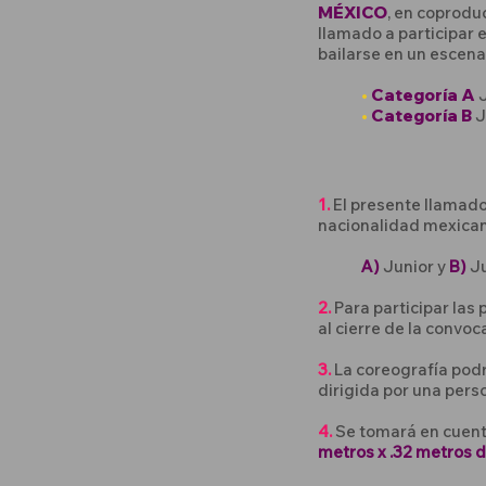
MÉXICO
, en coprodu
llamado a participar 
bailarse en un escenar
•
Categoría A
•
Categoría B
J
1.
El presente llamado 
nacionalidad mexicana
A)
Junior y
B)
Ju
2.
Para participar las
al cierre de la convoc
3.
La coreografía podr
dirigida por una pers
4.
Se tomará en cuent
metros x .32 metros d