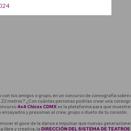
024
 con tus amigxs o grupo, en un concurso de coreografía sobre
1.22 metros? ¿Con cuántas personas podrías crear una coreogra
Concurso
4x4 Chicxs CDMX
es la plataforma para que muestres
 ensayados y presumas al crew, grupo o dueto de tu corazón.
romover el goce de la danza e impulsar que nuevas generacione
 libre y creativa, la
DIRECCIÓN DEL SISTEMA DE TEATROS 