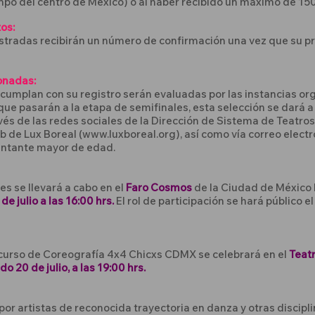
mpo del centro de México) o al haber recibido un máximo de 15
os:
stradas recibirán un número de confirmación una vez que su p
onadas:
cumplan con su registro serán evaluadas por las instancias o
que pasarán a la etapa de semifinales, esta selección se dará a
vés de las redes sociales de la Dirección de Sistema de Teatro
b de Lux Boreal (
www.luxboreal.org
), así como vía correo electr
entante mayor de edad.
es se llevará a cabo en el
Faro Cosmos
de la Ciudad de México 
de julio a las 16:00 hrs.
El rol de participación se hará público el
ncurso de Coreografía 4x4 Chicxs CDMX se celebrará en el
Teat
o 20 de julio, a las 19:00 hrs.
por artistas de reconocida trayectoria en danza y otras discipl