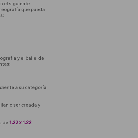
an el siguiente
reografía que pueda
s:
grafía y el baile, de
ntas:
diente a su categoría
ilan o ser creada y
es de
1.22 x 1.22