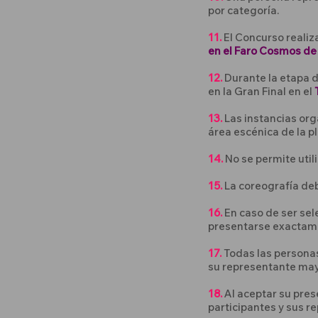
por categoría.
11.
El Concurso realiz
en el Faro Cosmos de
12.
Durante la etapa d
en la Gran Final en el
13.
Las instancias or
área escénica de la p
14.
No se permite utili
15.
La coreografía deb
16.
En caso de ser sel
presentarse exactamen
17.
Todas las persona
su representante may
18.
Al aceptar su pres
participantes y sus r