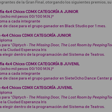
egrantes de la Gran Final, otorgando los siguientes premios, su 
afía 4x4 Chicxs CDMX CATEGORÍA A JUNIOR
(ocho mil pesos 00/100 M.N.)*
loma a cada integrante
 de clase para el grupo ganador en Black Studio por 1 mes.
te 4x4 Chicxs CDMX CATEGORÍA JUNIOR
Diploma
s para “
Diptych - The Missing Door, The Lost Room by PeepingT
de la Ciudad Esperanza Iris
a elegir dentro de la programación del Sistema de Teatros.
fía 4x4 Chicxs CDMX CATEGORÍA B JUVENIL
(ocho mil pesos 00/100 M.N.)*
loma a cada integrante
e de clase para el grupo ganador en SieteOcho Dance Center p
te 4x4 Chicxs CDMX CATEGORÍA JUVENIL
Diploma
s para “
Diptych - The Missing Door, The Lost Room by PeepingT
de la Ciudad Esperanza Iris
a elegir dentro de la programación del Sistema de Teatros.