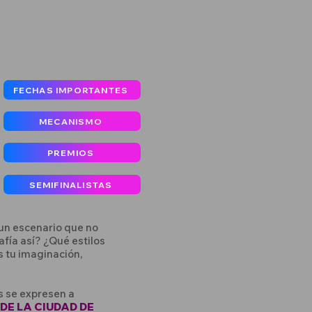
FECHAS IMPORTANTES
MECANISMO
PREMIOS
SEMIFINALISTAS
 un escenario que no
fía así? ¿Qué estilos
 tu imaginación,
s se expresen a
DE LA CIUDAD DE