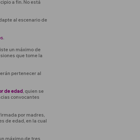
ipio a fin. No está
dapte al escenario de
os
.
iste un máximo de
isiones que tome la
erán pertenecer al
or de edad
, quien se
ancias convocantes
firmada por madres,
s de edad, en la cual
 un máximo de tres