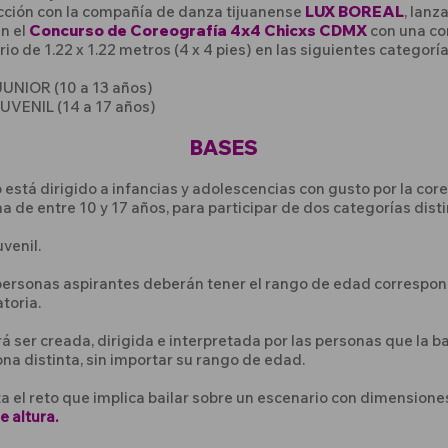
cción con la compañía de danza tijuanense
LUX BOREAL
, lanz
en el
Concurso de Coreografía 4x4 Chicxs CDMX
con una co
io de 1.22 x 1.22 metros (4 x 4 pies) en las siguientes categoría
JUNIOR (10 a 13 años)
UVENIL (14 a 17 años)
BASES
está dirigido a infancias y adolescencias con gusto por la coreo
 de entre 10 y 17 años, para participar de dos categorías disti
venil.
 personas aspirantes deberán tener el rango de edad correspon
atoria.
á ser creada, dirigida e interpretada por las personas que la ba
ona distinta, sin importar su rango de edad.
a el reto que implica bailar sobre un escenario con dimension
e altura.