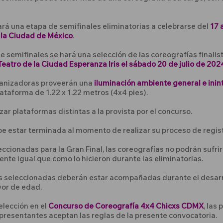
ará una etapa de semifinales eliminatorias a celebrarse del
17 
 la Ciudad de México
.
e semifinales se hará una selección de las coreografías finali
Teatro de la Ciudad Esperanza Iris el sábado 20 de julio de 202
ganizadoras proveerán una
iluminación ambiente general e ini
lataforma de 1.22 x 1.22 metros (4x4 pies).
zar plataformas distintas a la provista por el concurso.
e estar terminada al momento de realizar su proceso de regist
eccionadas para la Gran Final, las coreografías no podrán sufr
te igual que como lo hicieron durante las eliminatorias.
s seleccionadas deberán estar acompañadas durante el desarro
or de edad.
elección en el
Concurso de Coreografía 4x4 Chicxs CDMX
, las
epresentantes aceptan las reglas de la presente convocatoria.