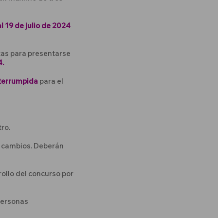
al 19 de julio de 2024
stas para presentarse
4.
nterrumpida
para el
ro.
ir cambios. Deberán
llo del concurso por
 personas