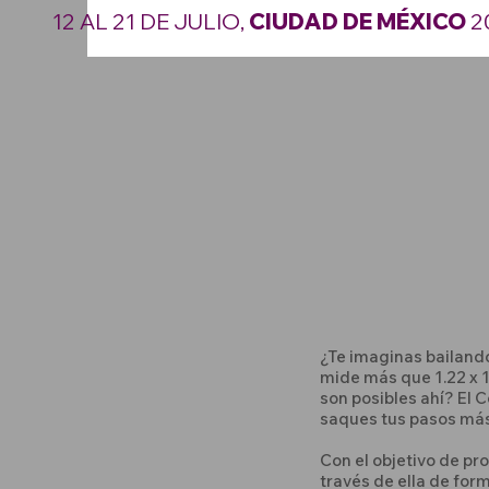
12 AL 21 DE JULIO,
CIUDAD DE MÉXICO
2
¿Te imaginas bailando
mide más que 1.22 x 
son posibles ahí? El 
saques tus pasos más
Con el objetivo de p
través de ella de forma