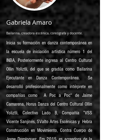
Gabriela Amaro
Bailarina, creadora escénica, coreógrafa y docente.
Inicia su formación en danza contemporánea en
la escuela de inicia
ción artística número 1 del
INBA, Posteriormente ingresa al Centro Cultural
Ollin Yoliztli, del que se gradúa como Bailarina
Ejecutante en Danza Contemporánea. Se
desarrolló profesionalmente como intérprete en
compañías como A Poc a Poc“ de Jaime
Camarena, Horus Danza del Centro Cultural Ollin
Yoliztli, Colectivo Lado B, Compañía ”VSS
Vicente Sanjinés, SValto Artes Escénicas y Hebra
Construcción en Movimiento, Contra Cuerpo de
Jorge Domínguez. Em 2015 es acreedora de la