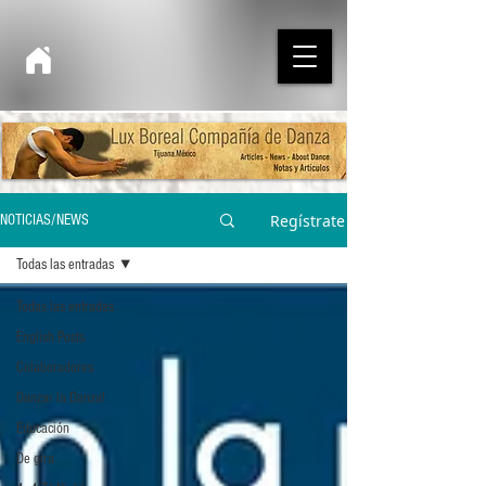
Regístrate
NOTICIAS/NEWS
Todas las entradas
Todas las entradas
English Posts
Colaboradores
Danzar la Danza!
Educación
De gira