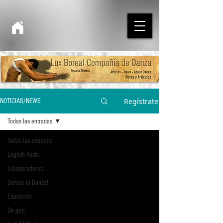
Regístrate
NOTICIAS/NEWS
Todas las entradas
Todas las entradas
English Posts
Colaboradores
Danzar la Danza!
Educación
De gira