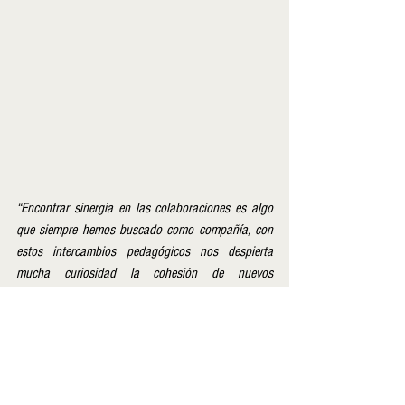
“Encontrar sinergia en las colaboraciones es algo 
que siempre hemos buscado como compañía, con 
estos intercambios pedagógicos nos despierta 
mucha curiosidad la cohesión de nuevos 
vocabularios desde otras vertientes de la danza.  
Sin duda Chey Jurado nos deleitó con su 
conocimiento y travesía por la danza Urbana 
haciendo fusión con la Danza contemporánea”.  
Gracias por estos maravillosos encuentros que 
detonan gratitud, aprendizaje y sobre todo 