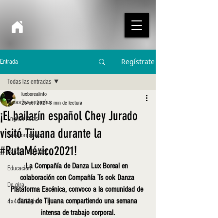
Regístrate
Entrada
Todas las entradas
luxborealinfo
Todas las entradas
25 oct 2021
3 min de lectura
¡El bailarín español Chey Jurado
English Posts
visitó Tijuana durante la
Colaboradores
#RutaMéxico2021!
Danzar la Danza!
La Compañía de Danza Lux Boreal en 
Educación
colaboración con Compañía Ts ook Danza 
De gira
Plataforma Escénica, convoco a la comunidad de 
danza de Tijuana compartiendo una semana 
4x4 TJ Night
intensa de trabajo corporal.