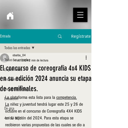
Regístrate
Entrada
Todas las entradas
obarba_04
Todas las entradas
14 oct 2024
2 min de lectura
El concurso de coreografía 4x4 KIDS
English Posts
en su edición 2024 anuncia su etapa
Colaboradores
de semifinales.
Danzar la Danza!
La plataforma esta lista para la 
competencia.
Educación
La
 niñez y juventud tendrá lugar este 25 y 26 de 
De gira
octubre en el concurso de Coreografía 4X4 KIDS 
en su edición del 2024. Para esta etapa se 
4x4 TJ Night
recibieron varias propuestas de las cuales se dio a 