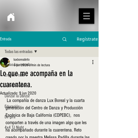
Regístrate
Entrada
Todas las entradas
luxborealinfo
Todas las entradas
6 jun 2020
3 min de lectura
Lo que me acompaña en la
English Posts
cuarentena.
Colaboradores
Actualizado:
9 jun 2020
Danzar la Danza!
 La compañía de danza Lux Boreal y la cuarta 
Educación
generación del Centro de Danza y Producción 
Escénica de Baja California (CDPEBC),  nos 
De gira
comparten a través de una imagen algo que les 
4x4 TJ Night
ha acompañado durante la cuarentena. Reto 
creado por la maestra Melissa Padilla durante las 