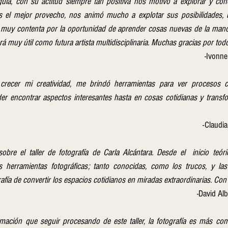
guía, con su actitud siempre tan positiva nos motivó a explorar y con
s el mejor provecho, nos animó mucho a explotar sus posibilidades, us
y muy contenta por la oportunidad de aprender cosas nuevas de la mano 
 muy útil como futura artista multidisciplinaria. Muchas gracias por todo
-Ivonne
crecer mi creatividad, me brindó herramientas para ver procesos cr
er encontrar aspectos interesantes hasta en cosas cotidianas y transfo
-Claudi
bre el taller de fotografía de Carla Alcántara. Desde el  inicio teóri
herramientas fotográficas; tanto conocidas, como los trucos, y las es
rafía de convertir los espacios cotidianos en miradas extraordinarias. Con i
-David Al
ción que seguir procesando de este taller, la fotografía es más com