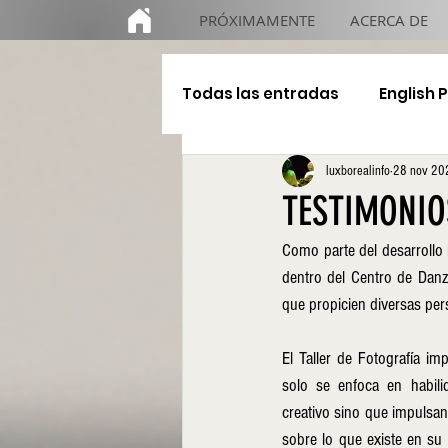
PRÓXIMAMENTE
ACERCA DE
Todas las entradas
English 
luxborealinfo
28 nov 20
Educación
De gira
TESTIMONIOS
Como parte del desarrollo 
dentro del Centro de Danza
que propicien diversas pers
El Taller de Fotografía imp
solo se enfoca en habili
creativo sino que impulsan
sobre lo que existe en su a