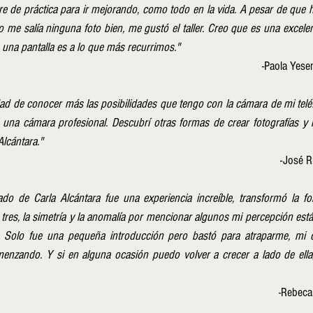
ere de práctica para ir mejorando, como todo en la vida. A pesar de que h
e salía ninguna foto bien, me gustó el taller. Creo que es una excelent
na pantalla es a lo que más recurrimos."
-Paola Yese
idad de conocer más las posibilidades que tengo con la cámara de mi telé
una cámara profesional. Descubrí otras formas de crear fotografías y l
lcántara."    
        -
lado de Carla Alcántara fue una experiencia increíble, transformó la f
e tres, la simetría y la anomalía por mencionar algunos mi percepción está
e. Solo fue una pequeña introducción pero bastó para atraparme, mi 
menzando. Y si en alguna ocasión puedo volver a crecer a lado de ella,
-Rebeca