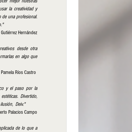
ocer mejor nuestras 
ar la creatividad y 
de una profesional. 
."
 Gutiérrez Hernández
eativos desde otra 
rmarlas en algo que 
a Pamela Ríos Castro 
co y el paso por la 
téticas. Divertido, 
lusión,  Deiv."
berto Palacios Campo
plicada de lo que a 