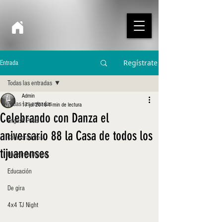
Regístrate
Entrada
Todas las entradas
Admin
Todas las entradas
17 jul 2018
1 min de lectura
Celebrando con Danza el
English Posts
aniversario 88 la Casa de todos los
Colaboradores
tijuanenses
Danzar la Danza!
Educación
De gira
4x4 TJ Night